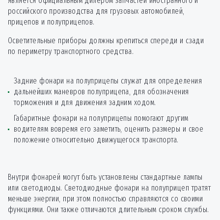
является официальным дилером запчастей иностранного и
Ремонт
1500
от
*
электропроводки
российского производства для грузовых автомобилей,
прицепов и полуприцепов.
Сварочные работы
2250
от
*
Осветительные приборы должны крепиться спереди и сзади
по периметру транспортного средства.
Слесарные работы
1500
от
*
Задние фонари на полуприцепы служат для определения
дальнейших маневров полуприцепа, для обозначения
торможения и для движения задним ходом.
Габаритные фонари на полуприцепы помогают другим
водителям вовремя его заметить, оценить размеры и свое
положение относительно движущегося транспорта.
Внутри фонарей могут быть установлены стандартные лампы
или светодиоды. Светодиодные фонари на полуприцеп тратят
меньше энергии, при этом полностью справляются со своими
функциями. Они также отличаются длительным сроком службы.