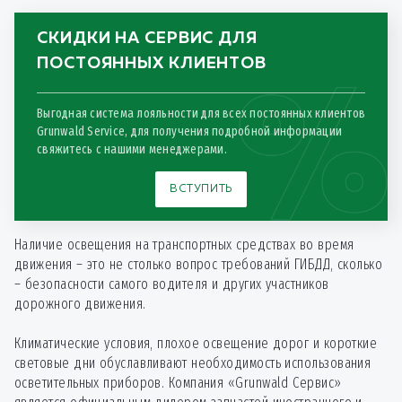
Замена лампы габарита
150
от
*
СКИДКИ НА СЕРВИС ДЛЯ
Замена модулятора
ПОСТОЯННЫХ КЛИЕНТОВ
3750
от
*
ABS/EBS
Выгодная система лояльности для всех постоянных клиентов
Замена переднего
450
от
*
Grunwald Service, для получения подробной информации
габаритного фонаря
свяжитесь с нашими менеджерами.
Замена передних
600
от
*
ВСТУПИТЬ
габаритов
Замена питающего
Наличие освещения на транспортных средствах во время
5500
от
*
провода EBS
движения – это не столько вопрос требований ГИБДД, сколько
– безопасности самого водителя и других участников
Замена электрического
дорожного движения.
9000
от
*
жгута (самосвал)
Климатические условия, плохое освещение дорог и короткие
Ремонт проводки
1500
от
*
световые дни обуславливают необходимость использования
осветительных приборов. Компания «Grunwald Сервис»