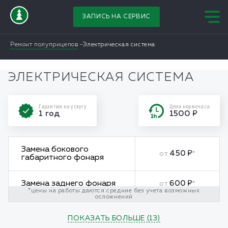
ЗАПИСЬ НА СЕРВИС
Ремонт полуприцепов
Электрическая система
ЭЛЕКТРИЧЕСКАЯ СИСТЕМА
Гарантия на услугу
Цена нормочаса
1 год
1500
Замена бокового
450
от
*
габаритного фонаря
Замена заднего фонаря
600
от
*
*цены на работы даются средние без учета возможных
осложнений
Замена датчика АБС
900
от
*
ПОКАЗАТЬ БОЛЬШЕ
(
13
)