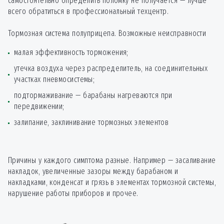
самостоятельно определить поломку не получается — лучше
Замена тормозной
всего обратиться в профессиональный техцентр.
450
от
*
камеры
Тормозная система полуприцепа. Возможные неисправности
Замена тормозных
малая эффективность торможения;
колодок на дисковых
1725
от
*
тормозах 1 ось
утечка воздуха через распределитель, на соединительных
участках пневмосистемы;
Замена тормозных
колодок на дисковых
8550
от
*
подтормаживание — барабаны нагреваются при
тормозах 3 оси
передвижении;
залипание, заклинивание тормозных элементов
Замена тормозных
10050
от
*
накладок 3 оси
Причины у каждого симптома разные. Например — засаливание
Замена тормозных
3375
от
*
накладок на одной оси
накладок, увеличенные зазоры между барабаном и
накладками, конденсат и грязь в элементах тормозной системы,
нарушение работы приборов и прочее.
Замена
300
от
*
энергоаккумулятора