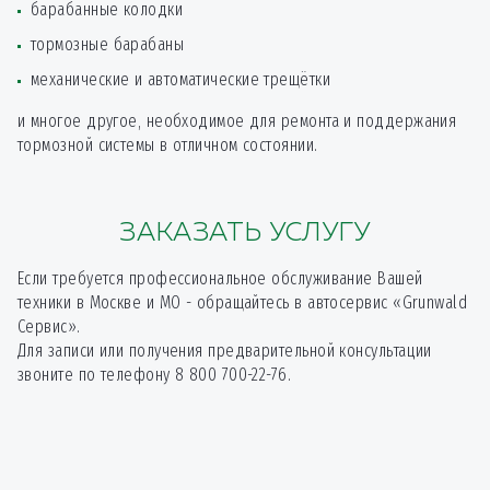
450
от
*
барабанные колодки
суппорт
тормозные барабаны
Сварочные работы
2250
от
*
механические и автоматические трещётки
и многое другое, необходимое для ремонта и поддержания
Слесарные работы
1500
от
*
тормозной системы в отличном состоянии.
ЗАКАЗАТЬ УСЛУГУ
Если требуется профессиональное обслуживание Вашей
техники в Москве и МО - обращайтесь в автосервис «Grunwald
Сервис».
Для записи или получения предварительной консультации
звоните по телефону 8 800 700-22-76.