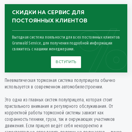
Замена датчика АБС
900
от
*
СКИДКИ НА СЕРВИС ДЛЯ
Замена крана
ПОСТОЯННЫХ КЛИЕНТОВ
1500
от
*
растормаживания PREV
Выгодная система лояльности для всех постоянных клиентов
Замена кронштейна
2400
от
*
Grunwald Service, для получения подробной информации
энергоаккумулятора
свяжитесь с нашими менеджерами.
Замена модулятора
3750
от
*
ВСТУПИТЬ
ABS/EBS
Замена рем. комплекта
Пневматическая тормозная система полуприцепа обычно
2700
от
*
суппорта 1 шт
используется в современном автомобилестроении.
Замена рем.комплекта
Это одна из главных систем полуприцепа, которая стоит
1725
от
*
тормозного вала на 1 ось
пристального внимания и регулярного обслуживания. От
корректной работы тормозной системы зависит как
Замена стяжной пружины
сохранность техники, груза, так и окружающих участников
150
от
*
тормозных колодок
движения. Если прицеп ведёт себя некорректно и