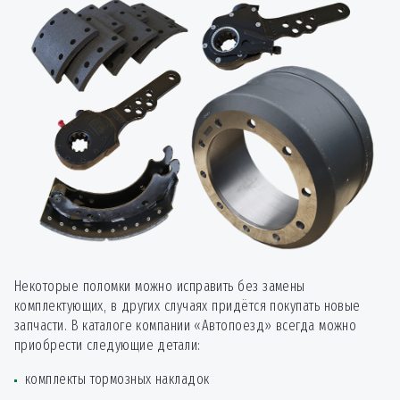
Клепание тормозных
3000
от
*
накладок
Протяжка резьбовых
2850
от
*
соединений
Регулировка колодок
150
от
*
Регулировка тормозных
600
от
*
механизмов 1 ось
Снять-поставить
450
от
*
барабан
Некоторые поломки можно исправить без замены
Снять-поставить колесо
300
от
*
комплектующих, в других случаях придётся покупать новые
запчасти. В каталоге компании «Автопоезд» всегда можно
Снять-поставить
450
приобрести следующие детали:
от
*
колодки
комплекты тормозных накладок
Снять-поставить