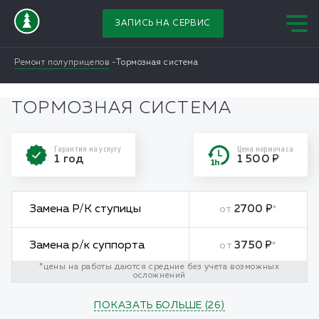
ЗАПИСЬ НА СЕРВИС
Ремонт полуприцепов
Тормозная система
ТОРМОЗНАЯ СИСТЕМА
Гарантия на услугу
Цена нормочаса
1 год
1 500
Замена Р/К ступицы
2700
от
*
Замена р/к суппорта
3750
от
*
*цены на работы даются средние без учета возможных
осложнений
Замена барабана при
300
от
*
снятой ступице
ПОКАЗАТЬ БОЛЬШЕ
(
26
)